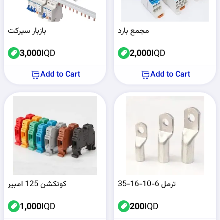
مجمع بارد
بازبار سيركت
3,000
IQD
2,000
IQD
Add to Cart
Add to Cart
ترمل 6-10-16-35
كونكشن 125 امبير
1,000
IQD
200
IQD