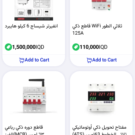
قاطع ذكي WiFi ثلاثي الطور
انفيرتر شيساج 6 كيلو هايبرد
125A
1,500,000
IQD
110,000
IQD
Add to Cart
Add to Cart
مفتاح تحويل ذكي أوتوماتيكي
قاطع دوره ذكي رباعي
(ِATS) ثلاثي الخطوط 63امبير
الفيز(MCB) ٦٣ امبير