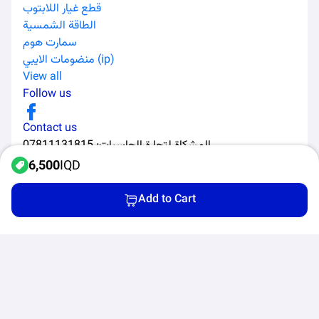
قطع غيار اللابتوب
الطاقة الشمسية
سمارت هوم
منضومات الايبي (ip)
View all
Follow us
Contact us
07811131815
:
المشكاة لتجارة الحاسبات
6,500
IQD
Add to Cart
All Rights Reserved to Al-Murabaa Software Solutions ©
2026
Home
Categories
Products
Cart
Privacy Policy