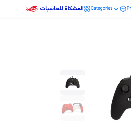
المشكاة للحاسبات
Categories
P
العروض
 اللابتوب
 الشمسية
ارت هوم
سسوارات
البالة
هزة ألعاب
كاميرات
ت الاصلية
 البيانات
 ملحقاتها
 حاسبات
والانترنت
الشاشات
 و الطاقة