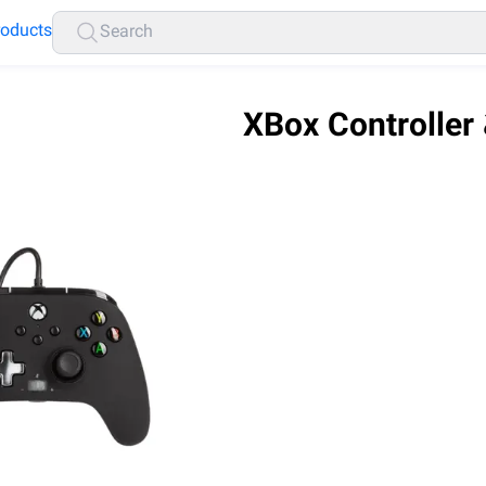
roducts
ة
قطع غيار
الطاقة
سم
منضومات الايبي (ip)
اك
اج
برامج الحماية واقراص و الكودا
تخزين
الطابعات و
قطع
الشبكات 
قسم 
الشاحنات